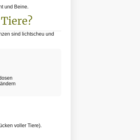
ht und Beine.
 Tiere?
nzen sind lichtscheu und
kdosen
rändern
cken voller Tiere).