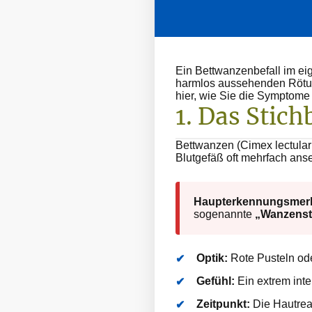
Ein Bettwanzenbefall im ei
harmlos aussehenden Rötung
hier, wie Sie die Symptome
1. Das Stic
Bettwanzen (Cimex lectular
Blutgefäß oft mehrfach anse
Haupterkennungsmer
sogenannte
„Wanzenst
Optik:
Rote Pusteln oder
Gefühl:
Ein extrem inte
Zeitpunkt:
Die Hautreak