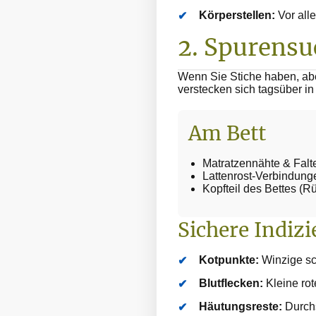
Körperstellen:
Vor all
2. Spurensu
Wenn Sie Stiche haben, abe
verstecken sich tagsüber in
Am Bett
Matratzennähte & Falt
Lattenrost-Verbindung
Kopfteil des Bettes (R
Sichere Indizi
Kotpunkte:
Winzige sc
Blutflecken:
Kleine rot
Häutungsreste:
Durchs