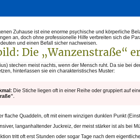
genen Zuhause ist eine enorme psychische und körperliche Belas
en an, doch ohne professionelle Hilfe verbreiten sich die Para
 deuten und einen Befall sicher nachweisen.
hbild: Die „Wanzenstraße“ 
ius) stechen meist nachts, wenn der Mensch ruht. Da sie bei d
tzen, hinterlassen sie ein charakteristisches Muster:
kmal:
Die Stiche liegen oft in einer Reihe oder gruppiert auf ein
raße“
.
 flache Quaddeln, oft mit einem winzigen dunklen Punkt (Einstic
nsiver, langanhaltender Juckreiz, der meist stärker ist als bei 
tion tritt oft erst Stunden oder sogar Tage nach dem eigentliche