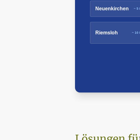
Neuenkirchen
~ 5 
Riemsloh
~ 10 
Lösungen fü