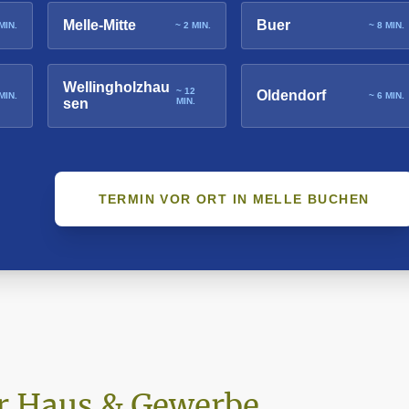
Melle-Mitte
Buer
MIN.
~ 2 MIN.
~ 8 MIN.
Wellingholzhau
~ 12
Oldendorf
MIN.
~ 6 MIN.
sen
MIN.
TERMIN VOR ORT IN MELLE BUCHEN
r Haus & Gewerbe