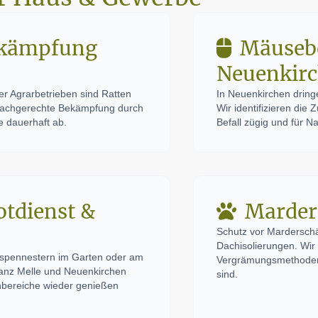
ekämpfung
Mäuseb
Neuenkir
r Agrarbetrieben sind Ratten
In Neuenkirchen dringe
e fachgerechte Bekämpfung durch
Wir identifizieren di
 dauerhaft ab.
Befall zügig und für 
tdienst &
Marder
Schutz vor Mardersch
Dachisolierungen. Wir 
spennestern im Garten oder am
Vergrämungsmethoden, 
ganz Melle und Neuenkirchen
sind.
enbereiche wieder genießen