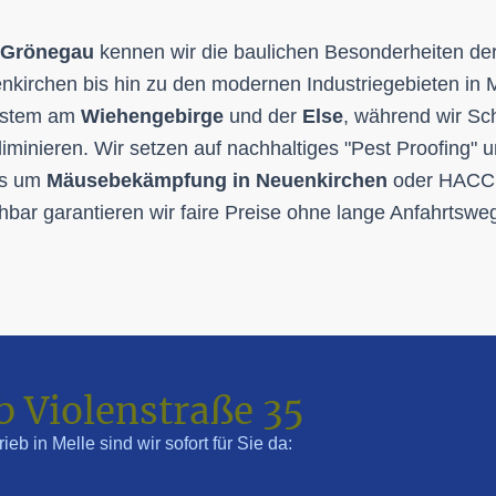
Grönegau
kennen wir die baulichen Besonderheiten der
irchen bis hin zu den modernen Industriegebieten in Mel
system am
Wiehengebirge
und der
Else
, während wir Sc
liminieren. Wir setzen auf nachhaltiges "Pest Proofing"
 es um
Mäusebekämpfung in Neuenkirchen
oder HACCP-
chbar garantieren wir faire Preise ohne lange Anfahrtswe
b Violenstraße 35
ieb in Melle sind wir sofort für Sie da: