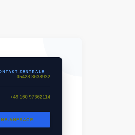
ONTAKT ZENTRALE
05428 3638932
+49 160 97362114
INE-ANFRAGE