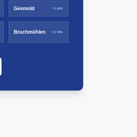
Gesmold
~ 5 MIN.
Bruchmühlen
~ 12 MIN.